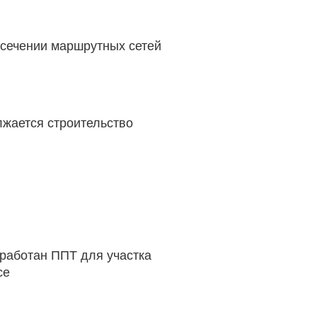
есечении маршрутных сетей
лжается строительство
зработан ППТ для участка
се