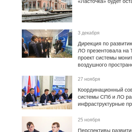
«Ласточка» будет ос
3 декабря
Дирекция по развити
ЛО презентовала на 
проект системы мони
воздушного простран
27 ноября
Координационный сов
системы СПб и ЛО ра
инфраструктурные п
25 ноября
Перспективы развити