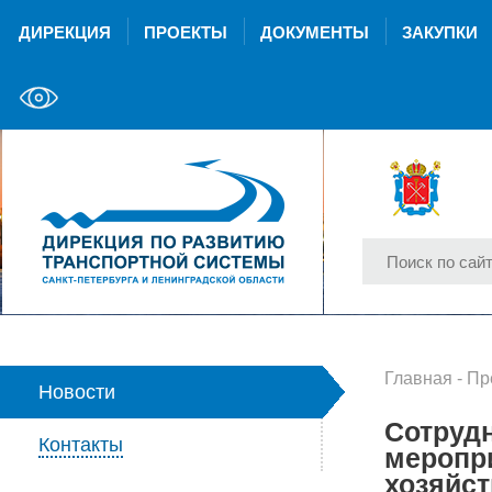
ДИРЕКЦИЯ
ПРОЕКТЫ
ДОКУМЕНТЫ
ЗАКУПКИ
Главная
-
Пр
Новости
Сотрудн
Контакты
меропр
хозяйст