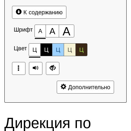
К содержанию
А
Шрифт
А
А
Цвет
Ц
Ц
Ц
Ц
Ц
Дополнительно
Дирекция по