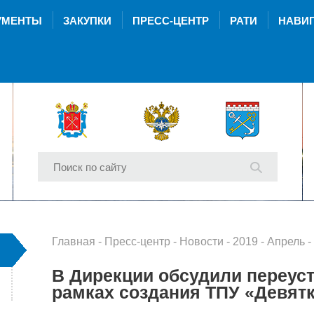
УМЕНТЫ
ЗАКУПКИ
ПРЕСС-ЦЕНТР
РАТИ
НАВИГ
Главная
-
Пресс-центр
-
Новости
-
2019
-
Апрель
- В Д
В Дирекции обсудили переуст
рамках создания ТПУ «Девят