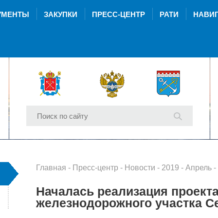
УМЕНТЫ
ЗАКУПКИ
ПРЕСС-ЦЕНТР
РАТИ
НАВИГ
Главная
-
Пресс-центр
-
Новости
-
2019
-
Апрель
- Нача
Началась реализация проект
железнодорожного участка С