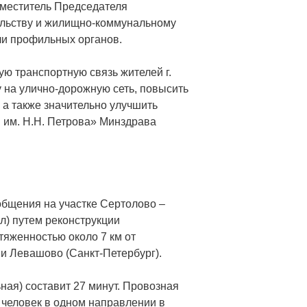
аместитель Председателя
ельству и жилищно-коммунальному
ли профильных органов.
ю транспортную связь жителей г.
у на улично-дорожную сеть, повысить
 а также значительно улучшить
 им. Н.Н. Петрова» Минздрава
общения на участке Сертолово –
л) путем реконструкции
яженностью около 7 км от
ии Левашово (Санкт-Петербург).
ная) составит 27 минут. Провозная
 человек в одном направлении в