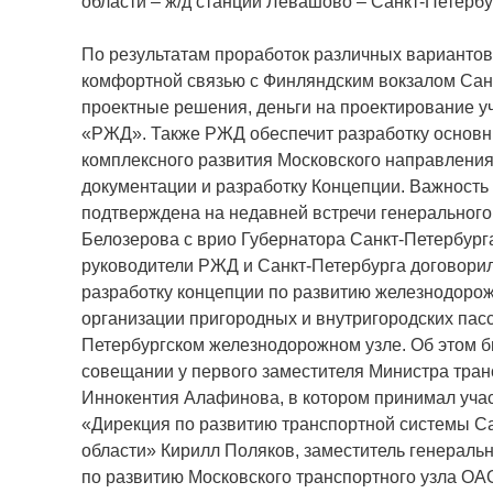
области – ж/д станции Левашово – Санкт-Петербу
По результатам проработок различных варианто
комфортной связью с Финляндским вокзалом Сан
проектные решения, деньги на проектирование 
«РЖД». Также РЖД обеспечит разработку основ
комплексного развития Московского направления
документации и разработку Концепции. Важность
подтверждена на недавней встречи генеральног
Белозерова с врио Губернатора Санкт-Петербург
руководители РЖД и Санкт-Петербурга договорил
разработку концепции по развитию железнодоро
организации пригородных и внутригородских пасс
Петербургском железнодорожном узле. Об этом б
совещании у первого заместителя Министра тра
Иннокентия Алафинова, в котором принимал уча
«Дирекция по развитию транспортной системы Са
области» Кирилл Поляков, заместитель генеральн
по развитию Московского транспортного узла ОА