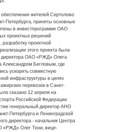
рг.
в обеспечения жителей Сертолово
кт-Петербурга, приняты основные
учтены в инвестпрограмме ОАО
ных проектных решений
, разработку проектной
 реализации этого проекта была
о директора ОАО «РЖД» Олега
а Александром Бегловым, где
ись ускорить совместную
жной инфраструктуры в целях
ажирских перевозок в Санкт-
ыло сказано 12 апреля на
нспорта Российской Федерации
стие генеральный директор АНО
нкт-Петербурга и Ленинградской
ого директора - начальник Центра
О «РЖД» Олег Тони, вице-