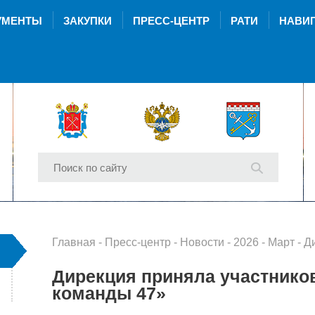
УМЕНТЫ
ЗАКУПКИ
ПРЕСС-ЦЕНТР
РАТИ
НАВИГ
Главная
-
Пресс-центр
-
Новости
-
2026
-
Март
- Дирекц
Дирекция приняла участников
команды 47»