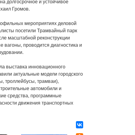
на долгосрочное и устойчивое
ихаил Громов.
профильных мероприятиях деловой
алисты посетили Трамвайный парк
сле масштабной реконструкции
 вагоны, проводится диагностика и
рудовании.
ла выставка инновационного
авили актуальные модели городского
ы, троллейбусы, трамваи),
строительные автомобили и
ские средства, программные
пасности движения транспортных