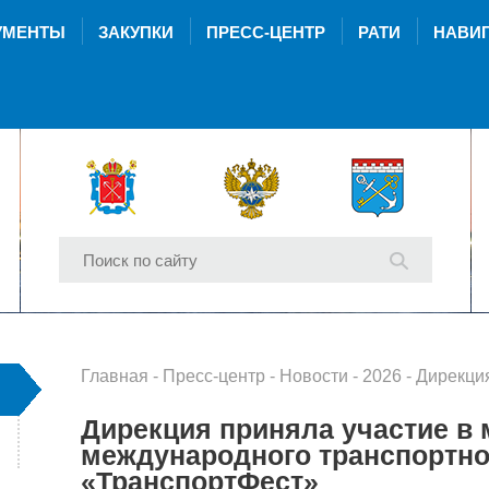
УМЕНТЫ
ЗАКУПКИ
ПРЕСС-ЦЕНТР
РАТИ
НАВИГ
Главная
-
Пресс-центр
-
Новости
-
2026
- Дирекция приняла участие в меро
Дирекция приняла участие в
международного транспортно
«ТранспортФест»