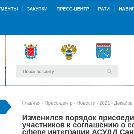
УМЕНТЫ
ЗАКУПКИ
ПРЕСС-ЦЕНТР
РАТИ
НАВИГ
Главная
-
Пресс-центр
-
Новости
-
2021
-
Декабрь
- Из
Изменился порядок присоед
участников к соглашению о с
сфере интеграции АСУДД Сан