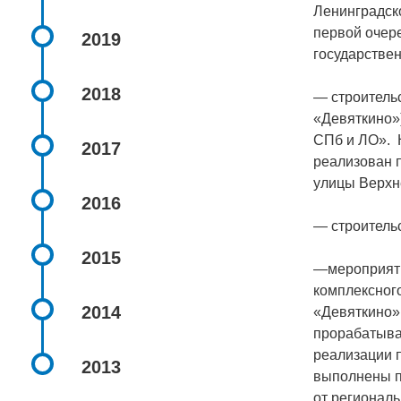
Ленинградск
первой очере
2019
государствен
2018
— строитель
«Девяткино»
СПб и ЛО». Н
2017
реализован п
улицы Верхн
2016
— строитель
2015
—мероприяти
комплексног
2014
«Девяткино»
прорабатыва
реализации 
2013
выполнены п
от региональ