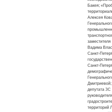
Бакея; «Про
территориал
Алексея Ков
Генеральног
промышленно
транспортног
заместителя
Вадима Влас
Санкт-Петерб
государстве
Санкт-Петер
демографиче
Генеральног
Дмитриевой;
депутата ЗС 
руководителя
градостроит
территорий 