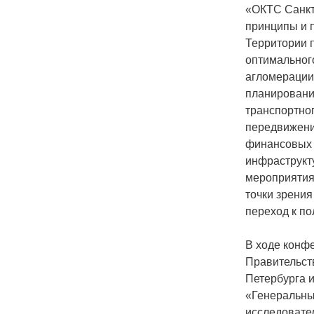
«ОКТС Санкт
принципы и 
Территории 
оптимальног
агломерации
планировани
транспортног
передвижени
финансовых 
инфраструкту
мероприятия
точки зрени
переход к п
В ходе конф
Правительст
Петербурга и
«Генеральны
исследовате