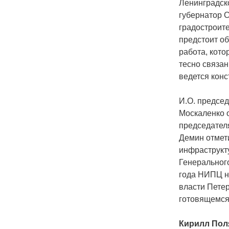
Ленинградско
губернатор 
градостроите
предстоит о
работа, кото
тесно связа
ведется конс
И.О. предсе
Москаленко 
председател
Демин отмет
инфраструкт
Генеральног
года НИПЦ н
власти Петер
готовящемся
Кирилл Пол