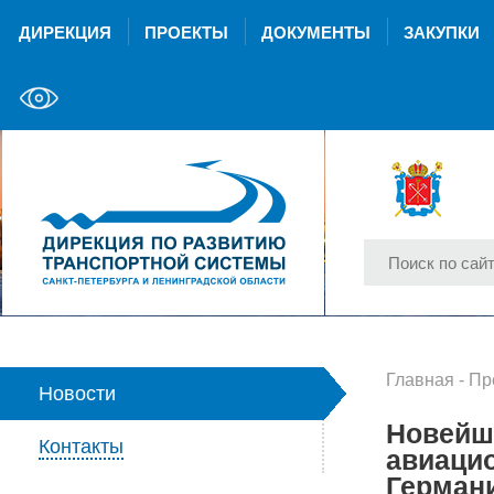
ДИРЕКЦИЯ
ПРОЕКТЫ
ДОКУМЕНТЫ
ЗАКУПКИ
Главная
-
Пр
Новости
Новейши
Контакты
авиацио
Герман