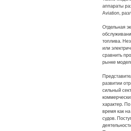
аппараты раз
Aviation, р
Отдельная э
обслуживани
топлива. Не
или электрич
сравнить про
рынке модели
Представите
развитии от
сильный сек
коммерчески
характер. По
время как н
судов. Посту
деятельност