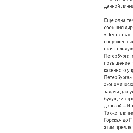
данной линии
Еще одна те
сообщил дир
«Центр тран
сопряжённых
стоят следу
Петербурга, 
повышение п
казенного уч
Петербурга»
экономическ
задачи для у
будущем стр
дорогой – Ир
Также планир
Горская до П
этим предла