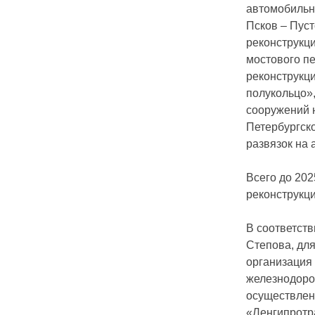
автомобильны
Псков – Пус
реконструкци
мостового пе
реконструкц
полукольцо»
сооружений н
Петербургск
развязок на 
Всего до 202
реконструкц
В соответств
Степова, дл
организация
железнодорож
осуществлен
«Ленгипротр