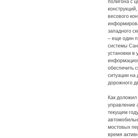
полигона с 
конструкций
весового кон
информирова
западного с
– еще один 
системы Сан
установки в
информацион
обеспечить 
ситуации на 
дорожного д
Как доложил
управление 
текущем году
автомобильны
мостовых пер
время активн