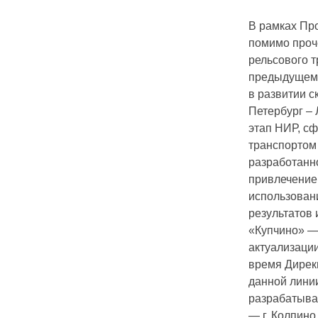
В рамках Пр
помимо проч
рельсового т
предыдущем 
в развитии с
Петербург –
этап НИР, с
транспортом 
разработанн
привлечение
использован
результатов 
«Купчино» —
актуализации
время Дирекц
данной линии
разрабатывае
— г. Колпино