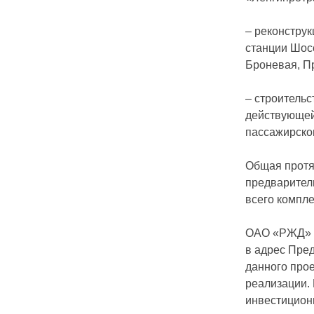
– реконстру
станции Шос
Броневая, П
– строительс
действующей
пассажирско
Общая протя
предваритель
всего компле
ОАО «РЖД» с
в адрес Пре
данного про
реализации.
инвестицион