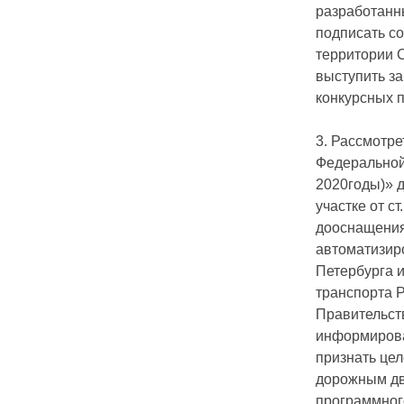
разработанн
подписать со
территории С
выступить за
конкурсных 
3. Рассмотр
Федеральной
2020годы)» 
участке от с
дооснащения
автоматизир
Петербурга 
транспорта 
Правительст
информирова
признать це
дорожным дв
программног