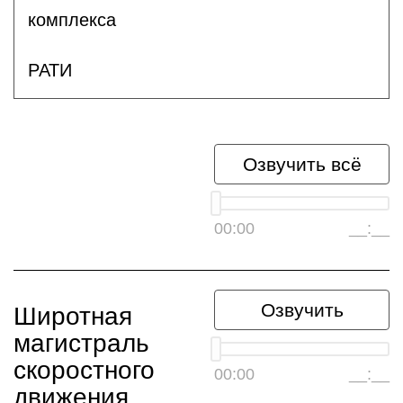
комплекса
РАТИ
Озвучить всё
00:00
__:__
Озвучить
Широтная
магистраль
скоростного
00:00
__:__
движения