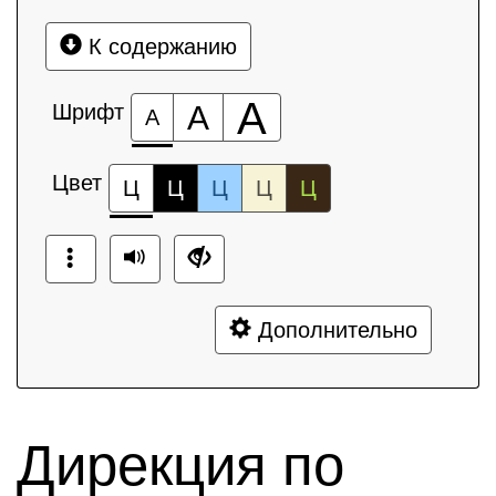
К содержанию
А
Шрифт
А
А
Цвет
Ц
Ц
Ц
Ц
Ц
Дополнительно
Дирекция по