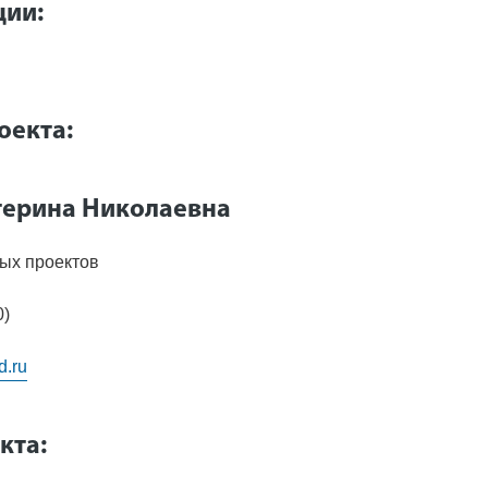
ции:
оекта:
терина Николаевна
ых проектов
0)
d.ru
кта: