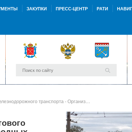
УМЕНТЫ
ЗАКУПКИ
ПРЕСС-ЦЕНТР
РАТИ
НАВИГ
елезнодорожного транспорта
- Организация тактового движения пригородных поездов в сообщении Санкт-Петербург (Финляндский вокзал) - Мельничный ручей
тового
родных