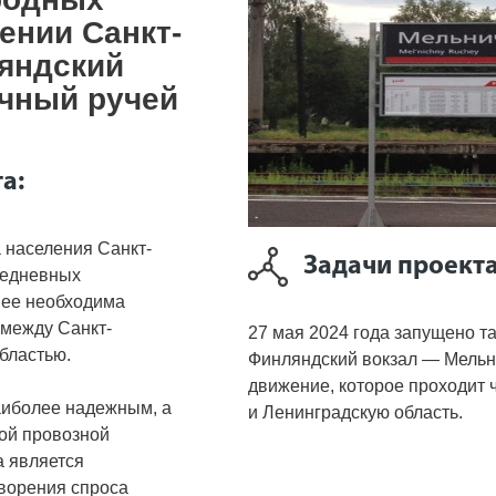
ении Санкт-
яндский
ичный ручей
а:
 населения Санкт-
Задачи проекта
жедневных
нее необходима
 между Санкт-
27 мая 2024 года запущено т
бластью.
Финляндский вокзал — Мельн
движение, которое проходит ч
аиболее надежным, а
и Ленинградскую область.
ой провозной
а является
ворения спроса