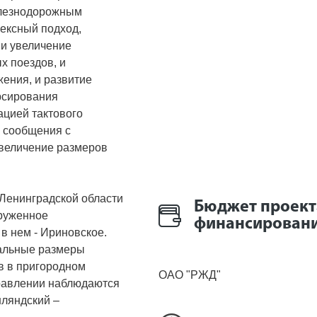
лезнодорожным
ексный подход,
 и увеличение
х поездов, и
ения, и развитие
рсирования
ацией тактового
 сообщения с
увеличение размеров
Ленинградской области
Бюджет проект
груженное
финансировани
в нем - Ириновское.
альные размеры
в в пригородном
ОАО "РЖД"
равлении наблюдаются
нляндский –