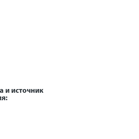
а и источник
я: