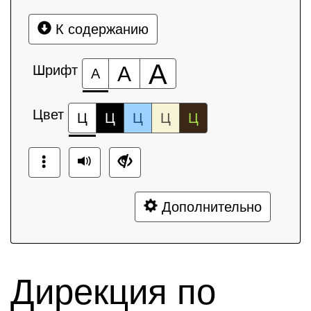
К содержанию
А
Шрифт
А
А
Цвет
Ц
Ц
Ц
Ц
Ц
Дополнительно
Дирекция по