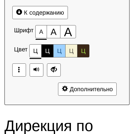
К содержанию
А
Шрифт
А
А
Цвет
Ц
Ц
Ц
Ц
Ц
Дополнительно
Дирекция по