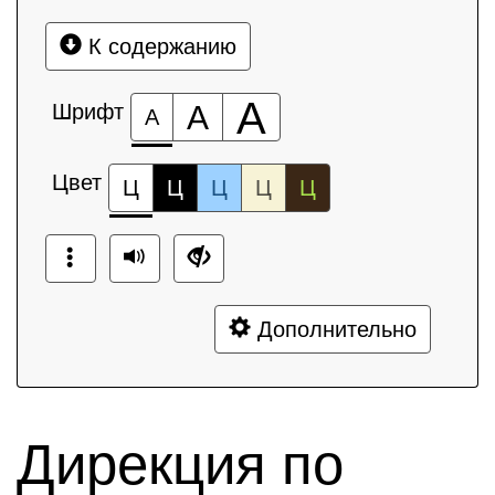
К содержанию
А
Шрифт
А
А
Цвет
Ц
Ц
Ц
Ц
Ц
Дополнительно
Дирекция по