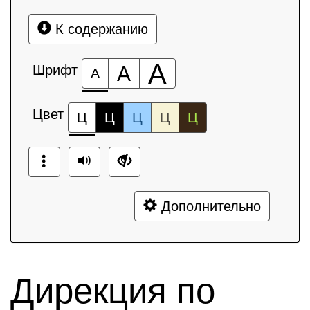
К содержанию
А
Шрифт
А
А
Цвет
Ц
Ц
Ц
Ц
Ц
Дополнительно
Дирекция по