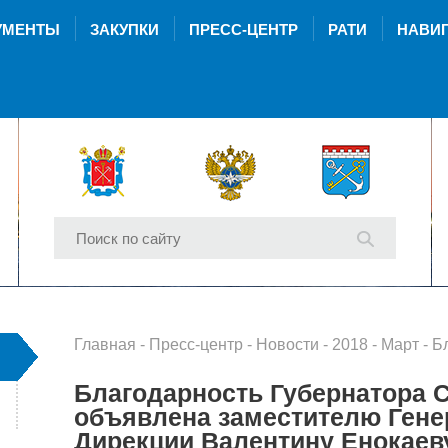
УМЕНТЫ
ЗАКУПКИ
ПРЕСС-ЦЕНТР
РАТИ
НАВИГ
Главная
-
Пресс-центр
-
Новости
-
2018
-
Март
- Благодарность Гу
Благодарность Губернатора С
объявлена заместителю Гене
Дирекции Валентину Енокаев