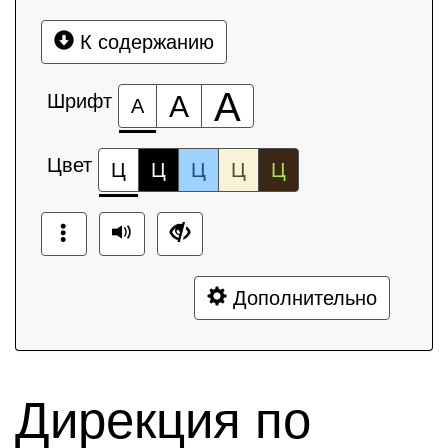
К содержанию
А
Шрифт
А
А
Цвет
Ц
Ц
Ц
Ц
Ц
Дополнительно
Дирекция по